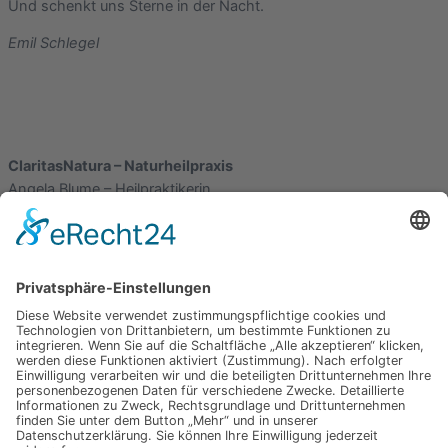
Und schenkt uns Sterne in der Nacht.
Emil Schlegel
ClaritasNatura – Naturheilpraxis
Angela Blume – Heilpraktikerin
Rögengrund
22395 Hamburg
info@claritasnatura.de
+49 172 4254316
Whats App
Instagram
Menu
Startseite